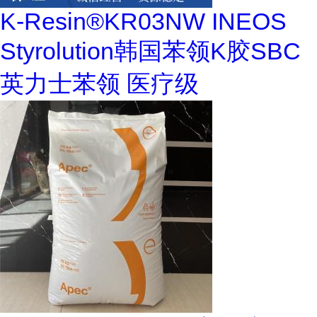
K-Resin®KR03NW INEOS
Styrolution韩国苯领K胶SBC
英力士苯领 医疗级