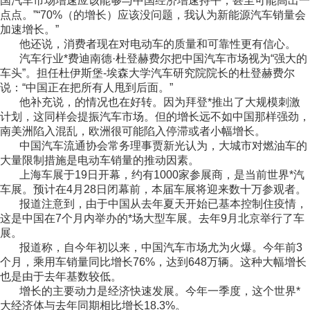
国汽车市场增速应该能够与中国经济增速持平，甚至可能高出一
点点。”“70%（的增长）应该没问题，我认为新能源汽车销量会
加速增长。”
他还说，消费者现在对电动车的质量和可靠性更有信心。
汽车行业*费迪南德·杜登赫费尔把中国汽车市场视为“强大的
车头”。担任杜伊斯堡-埃森大学汽车研究院院长的杜登赫费尔
说：“中国正在把所有人甩到后面。”
他补充说，的情况也在好转。因为拜登*推出了大规模刺激
计划，这同样会提振汽车市场。但的增长远不如中国那样强劲，
南美洲陷入混乱，欧洲很可能陷入停滞或者小幅增长。
中国汽车流通协会常务理事贾新光认为，大城市对燃油车的
大量限制措施是电动车销量的推动因素。
上海车展于19日开幕，约有1000家参展商，是当前世界*汽
车展。预计在4月28日闭幕前，本届车展将迎来数十万参观者。
报道注意到，由于中国从去年夏天开始已基本控制住疫情，
这是中国在7个月内举办的*场大型车展。去年9月北京举行了车
展。
报道称，自今年初以来，中国汽车市场尤为火爆。今年前3
个月，乘用车销量同比增长76%，达到648万辆。这种大幅增长
也是由于去年基数较低。
增长的主要动力是经济快速发展。今年一季度，这个世界*
大经济体与去年同期相比增长18.3%。