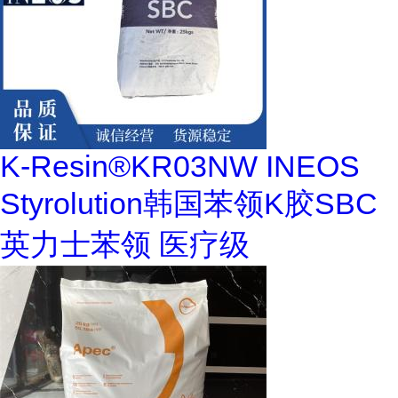
K-Resin®KR03NW INEOS
Styrolution韩国苯领K胶SBC
英力士苯领 医疗级