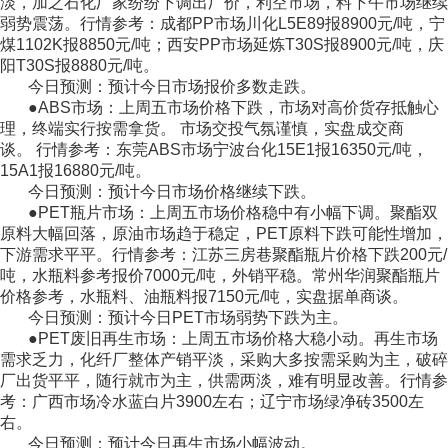
淡，加之石化厂家纷纷下调出厂价，利空市场，料下午市场继续
弱势震荡。行情参考：成都PP市场川化L5E89报8900元/吨，宁
煤1102K报8850元/吨；西安PP市场延炼T30S报8900元/吨，庆
阳T30S报8880元/吨。
今日预测：预计今日市场报价多数走跌。
●ABS市场：上周五市场价格下跌，市场对高价货存抵触心
理，终端实行按需拿货。 市场交投气氛谨慎，实盘成交商
谈。 行情参考：东莞ABS市场宁波台化15E1报16350元/吨，
15A1报16880元/吨。
今日预测：预计今日市场价格继续下跌。
●PET瓶片市场：上周五市场价格稳中有小幅下调。聚酯双
原料大幅回落，原油市场趋于稳定，PET原料下跌可能性增加，
下游需求平平。行情参考：江苏三房巷聚酯瓶片价格下跌200元/
吨，水瓶料参考报价7000元/吨，外销平稳。常州华润聚酯瓶片
价格参考，水瓶料、油瓶料报7150元/吨，实盘据单商谈。
今日预测：预计今日PET市场弱势下跌为主。
●PET废旧再生市场：上周五市场价格大稳小动。再生市场
需求乏力，化纤厂整体产销平淡，采购大多按需采购为主，破碎
厂出货平平，随行就市为主，供需两淡，难有明显改善。行情参
考：广西市场冷水蓝白片3900左右；辽宁市场绿净砖3500左
右。
今日预测：预计今日再生市场小幅波动。