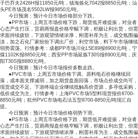
子巴乔夫2426H报11850元/吨，镇海炼化7042报8850元/吨；汕
头PE市场茂名5502LW报9850元/吨。
今日预测：预计今日市场价格部分下跌。
●PP市场：上周五市场价格下跌，期货低开难提振，对业者
心态产生打压，贸易商报盘价格窄幅下调，积极让利出货，但需
求面持续疲软，下游观望情绪浓厚，刚需补库为主，成交氛围偏
淡，加之石化厂家纷纷下调出厂价，利空市场，料下午市场继续
弱势震荡。行情参考：成都PP市场川化L5E89报8900元/吨，宁
煤1102K报8850元/吨；西安PP市场延炼T30S报8900元/吨，庆
阳T30S报8880元/吨。
今日预测：预计今日市场报价多数走跌。
●PVC市场：上周五市场价格下调。原料电石价格继续回
落，成本面支撑减弱，加之期货盘面回落，市场点价成交尚可，
现货成交不足。下游终端企业继续抵触高价货源，多寻低采购，
低价成交为主。行情参考：上海PVC市场5型料现货报价8700-
8850元/吨；杭州PVC市场电石法五型8700-8850元/吨现汇自
提。
今日预测：预计今日市场价格弱势下滑。
●PS市场：上周五市场价格下跌，期货低开难提振，对业者
心态产生打压，贸易商报盘价格窄幅下调，积极让利出货，但需
求面持续疲软，下游观望情绪浓厚，刚需补库为主，成交氛围偏