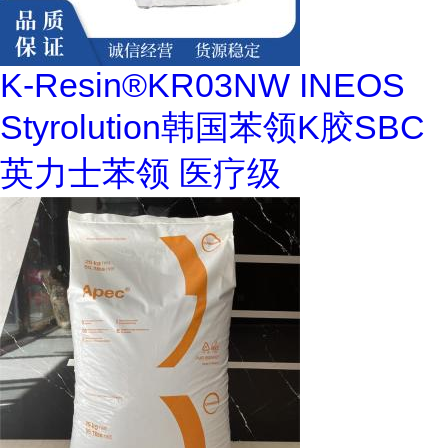
K-Resin®KR03NW INEOS
Styrolution韩国苯领K胶SBC
英力士苯领 医疗级