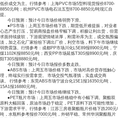
低价成交为主。行情参考：上海PVC市场5型料现货报价8700-
8850元/吨；杭州PVC市场电石法五型8700-8850元/吨现汇自
提。
今日预测：预计今日市场价格弱势下滑。
●PS市场：上周五市场价格下跌，期货低开难提振，对业者
心态产生打压，贸易商报盘价格窄幅下调，积极让利出货，但需
求面持续疲软，下游观望情绪浓厚，刚需补库为主，成交氛围偏
淡，加之石化厂家纷纷下调出厂价，利空市场，料下午市场继续
弱势震荡。行情参考：成都PP市场川化L5E89报8900元/吨，宁
煤1102K报8850元/吨；西安PP市场延炼T30S报8900元/吨，庆
阳T30S报8880元/吨。
今日预测：预计今日市场报价多数走跌。
●ABS市场：上周五市场价格下跌，市场对高价货存抵触心
理，终端实行按需拿货。 市场交投气氛谨慎，实盘成交商
谈。 行情参考：东莞ABS市场宁波台化15E1报16350元/吨，
15A1报16880元/吨。
今日预测：预计今日市场价格继续下跌。
●PET瓶片市场：上周五市场价格稳中有小幅下调。聚酯双
原料大幅回落，原油市场趋于稳定，PET原料下跌可能性增加，
下游需求平平。行情参考：江苏三房巷聚酯瓶片价格下跌200元/
吨，水瓶料参考报价7000元/吨，外销平稳。常州华润聚酯瓶片