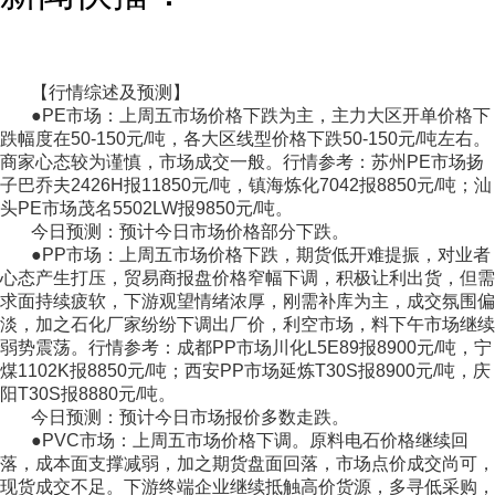
【行情综述及预测】
●PE市场：上周五市场价格下跌为主，主力大区开单价格下
跌幅度在50-150元/吨，各大区线型价格下跌50-150元/吨左右。
商家心态较为谨慎，市场成交一般。行情参考：苏州PE市场扬
子巴乔夫2426H报11850元/吨，镇海炼化7042报8850元/吨；汕
头PE市场茂名5502LW报9850元/吨。
今日预测：预计今日市场价格部分下跌。
●PP市场：上周五市场价格下跌，期货低开难提振，对业者
心态产生打压，贸易商报盘价格窄幅下调，积极让利出货，但需
求面持续疲软，下游观望情绪浓厚，刚需补库为主，成交氛围偏
淡，加之石化厂家纷纷下调出厂价，利空市场，料下午市场继续
弱势震荡。行情参考：成都PP市场川化L5E89报8900元/吨，宁
煤1102K报8850元/吨；西安PP市场延炼T30S报8900元/吨，庆
阳T30S报8880元/吨。
今日预测：预计今日市场报价多数走跌。
●PVC市场：上周五市场价格下调。原料电石价格继续回
落，成本面支撑减弱，加之期货盘面回落，市场点价成交尚可，
现货成交不足。下游终端企业继续抵触高价货源，多寻低采购，