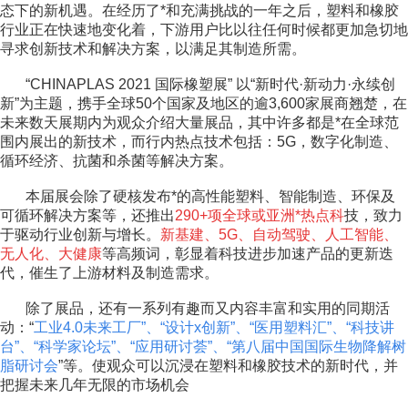
态下的新机遇。在经历了*和充满挑战的一年之后，塑料和橡胶
行业正在快速地变化着，下游用户比以往任何时候都更加急切地
寻求创新技术和解决方案，以满足其制造所需。
“CHINAPLAS 2021 国际橡塑展” 以“新时代·新动力·永续创
新”为主题，携手全球50个国家及地区的逾3,600家展商翘楚，在
未来数天展期内为观众介绍大量展品，其中许多都是*在全球范
围内展出的新技术，而行内热点技术包括：5G，数字化制造、
循环经济、抗菌和杀菌等解决方案。
本届展会除了硬核发布*的高性能塑料、智能制造、环保及
可循环解决方案等，还推出
290+项全球或亚洲*热点科
技，致力
于驱动行业创新与增长。
新基建、5G、自动驾驶、人工智能、
无人化、大健
康
等高频词，彰显着科技进步加速产品的更新迭
代，催生了上游材料及制造需求。
除了展品，还有一系列有趣而又内容丰富和实用的同期活
动：“
工业4.0未来工厂”、“设计x创新”、“医用塑料汇”、“科技讲
台”、“科学家论坛”、“应用研讨荟”、“第八届中国国际生物降解树
脂研讨会
”等。使观众可以沉浸在塑料和橡胶技术的新时代，并
把握未来几年无限的市场机会