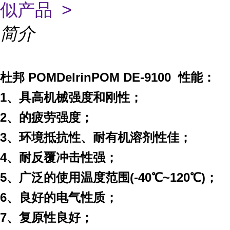
似产品 >
简介
杜邦 POM
Delrin
POM DE-9100
性能：
1
、具高机械强度和刚性；
2
、的疲劳强度；
3
、环境抵抗性、耐有机溶剂性佳；
4
、耐反覆冲击性强；
5
、广泛的使用温度范围
(-40
℃
~120
℃
)
；
6
、良好的电气性质；
7
、复原性良好；