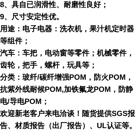
8
、具自已润滑性、耐磨性良好；
9
、尺寸安定性优。
用途：
电子电器：洗衣机，果汁机定时器
等组件；
汽车：车把，电动窗等零件；机械零件，
齿轮，把手，螺杆，玩具等；
分类：玻纤
/
碳纤增强
POM
，防火
POM
，
抗紫外线耐候
POM,
加铁氟龙
POM
，防静
电
/
导电
POM
；
欢迎新老客户来电洽谈！随货提供
SGS
报
告、材质报告（出厂报告）、
UL
认证等。