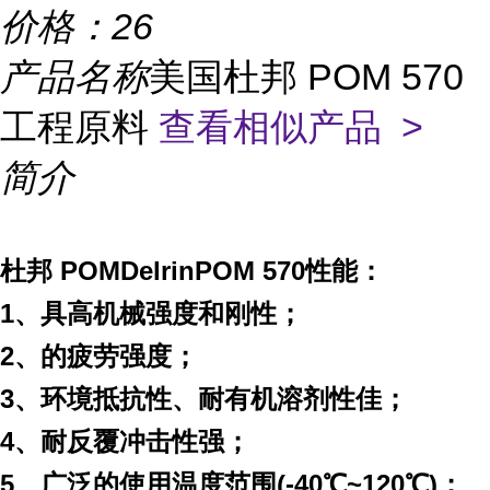
价格：
26
产品名称
美国杜邦 POM 570
工程原料
查看相似产品 >
简介
杜邦 POM
Delrin
POM 570
性能：
1
、具高机械强度和刚性；
2
、的疲劳强度；
3
、环境抵抗性、耐有机溶剂性佳；
4
、耐反覆冲击性强；
5
、广泛的使用温度范围
(-40
℃
~120
℃
)
；