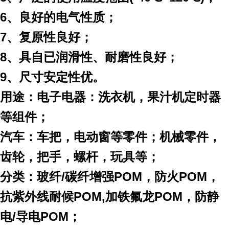
6
、良好的电气性质；
7
、复原性良好；
8
、具自已润滑性、耐磨性良好；
9
、尺寸安定性优。
用途：
电子电器：洗衣机，果汁机定时器
等组件；
汽车：车把，电动窗等零件；机械零件，
齿轮，把手，螺杆，玩具等；
分类：玻纤
/
碳纤增强
POM
，防火
POM
，
抗紫外线耐候
POM,
加铁氟龙
POM
，防静
电
/
导电
POM
；