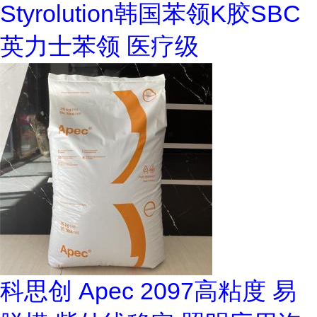
Styrolution韩国苯领K胶SBC
英力士苯领 医疗级
科思创 Apec 2097高粘度 易