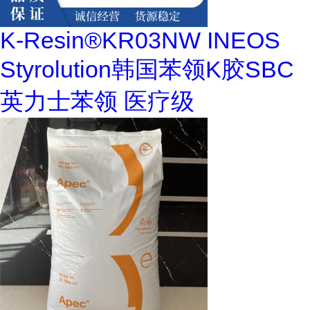
K-Resin®KR03NW INEOS
Styrolution韩国苯领K胶SBC
英力士苯领 医疗级