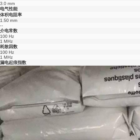
3.0 mm
电气性能
体积电阻率
1.50 mm
--
介电常数
100 Hz
1 MHz
耗散因数
100 Hz
1 MHz
漏电起痕指数