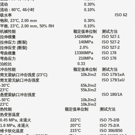
流动
0.30
%
流动 : 80°C, 48小时
0.10
%
ISO 62
吸水率
饱和, 23°C, 2.00 mm
0.30
%
平衡, 23°C, 2.00 mm, 50% RH
0.10
%
机械性能
额定值
单位制
测试方法
14200
MPa
ISO 527-1
拉伸模量
140
MPa
ISO 527-2
拉伸应力
(断裂)
2.0
%
ISO 527-2
拉伸应变
(断裂)
13300
MPa
ISO 178
弯曲模量
210
MPa
ISO 178
弯曲应力
0.33
泊松比
冲击性能
额定值
单位制
测试方法
10
kJ/m2
ISO 179/1eA
简支梁缺口冲击强度
(23°C)
ISO 179/1eU
简支梁无缺口冲击强度
-30°C
65
kJ/m2
23°C
55
kJ/m2
ISO 180/1A
悬壁梁缺口冲击强度
-30°C
10
kJ/m2
23°C
10
kJ/m2
热性能
额定值
单位制
测试方法
热变形温度
0.45 MPa, 未退火
222
°C
ISO 75-2/B
1.8 MPa, 未退火
207
°C
ISO 75-2/A
215
°C
ISO 306/B50
维卡软化温度