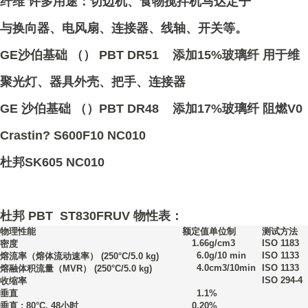
纤维 许多用途：切边机、食物搅拌机马达定子
与换向器、电风扇、连接器、线轴、开关等。
GE沙伯基础 （） PBT DR51 添加15%玻璃纤 用于维
聚光灯、器具外壳、把手、连接器
GE 沙伯基础 （）PBT DR48 添加17%玻璃纤 阻燃V0
Crastin? S600F10 NC010
杜邦SK605 NC010
杜邦 PBT ST830FRUV 物性表：
物理性能
额定值
单位制
测试方法
1.66
g/cm3
ISO 1183
密度
6.0
g/10 min
ISO 1133
熔流率（熔体流动速率）
(250°C/5.0 kg)
4.0
cm3/10min
ISO 1133
熔融体积流量（MVR）
(250°C/5.0 kg)
ISO 294-4
收缩率
垂直
1.1
%
垂直 : 80°C, 48小时
0.20
%