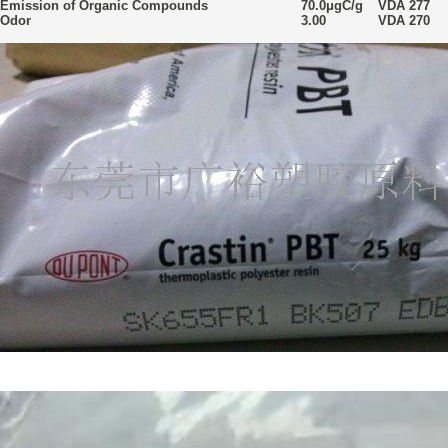
Emission of Organic Compounds
70.0
μgC/g
VDA 277
Odor
3.00
VDA 270