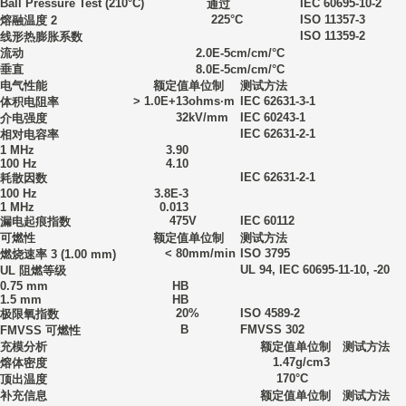
Ball Pressure Test
(210°C)
IEC 60695-10-2
通过
225
°C
ISO 11357-3
熔融温度
2
ISO 11359-2
线形热膨胀系数
流动
2.0E-5
cm/cm/°C
垂直
8.0E-5
cm/cm/°C
电气性能
额定值
单位制
测试方法
> 1.0E+13
ohms·m
IEC 62631-3-1
体积电阻率
32
kV/mm
IEC 60243-1
介电强度
IEC 62631-2-1
相对电容率
1 MHz
3.90
100 Hz
4.10
IEC 62631-2-1
耗散因数
100 Hz
3.8E-3
1 MHz
0.013
475
V
IEC 60112
漏电起痕指数
可燃性
额定值
单位制
测试方法
< 80
mm/min
ISO 3795
燃烧速率
3
(1.00 mm)
UL 94
,
IEC 60695-11-10, -20
UL 阻燃等级
0.75 mm
HB
1.5 mm
HB
20
%
ISO 4589-2
极限氧指数
B
FMVSS 302
FMVSS 可燃性
充模分析
额定值
单位制
测试方法
1.47
g/cm3
熔体密度
170
°C
顶出温度
补充信息
额定值
单位制
测试方法