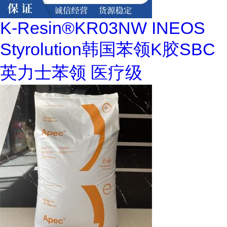
K-Resin®KR03NW INEOS
Styrolution韩国苯领K胶SBC
英力士苯领 医疗级