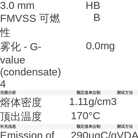
3.0 mm
HB
B
FMVSS 可燃
性
0.0
mg
雾化 - G-
value
(condensate)
4
充模分析
额定值
单位制
测试方法
1.11
g/cm3
熔体密度
170
°C
顶出温度
补充信息
额定值
单位制
测试方法
Emission of
290
μgC/g
VDA