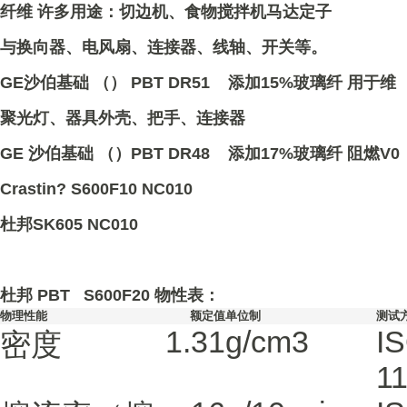
纤维 许多用途：切边机、食物搅拌机马达定子
与换向器、电风扇、连接器、线轴、开关等。
GE沙伯基础 （） PBT DR51 添加15%玻璃纤 用于维
聚光灯、器具外壳、把手、连接器
GE 沙伯基础 （）PBT DR48 添加17%玻璃纤 阻燃V0
Crastin? S600F10 NC010
杜邦SK605 NC010
杜邦 PBT S600F20 物性表：
物理性能
额定值
单位制
测试
1.31
g/cm3
I
密度
1