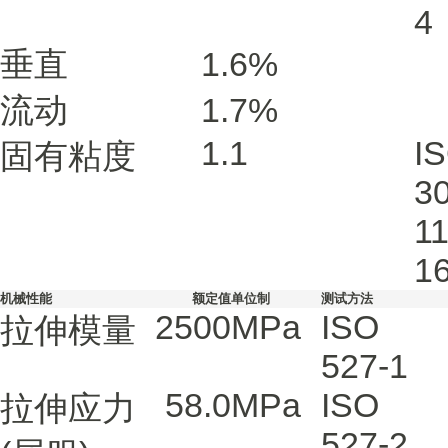
4
垂直
1.6
%
流动
1.7
%
1.1
I
固有粘度
30
11
1
机械性能
额定值
单位制
测试方法
2500
MPa
ISO
拉伸模量
527-1
58.0
MPa
ISO
拉伸应力
527-2