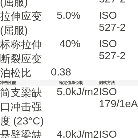
(屈服)
5.0
%
ISO
拉伸应变
527-2
(屈服)
40
%
ISO
标称拉伸
527-2
断裂应变
0.38
泊松比
冲击性能
额定值
单位制
测试方法
5.0
kJ/m2
ISO
简支梁缺
179/1eA
口冲击强
度
(23°C)
4.0
kJ/m2
ISO
悬壁梁缺