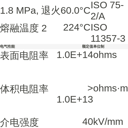
ISO 75-
1.8 MPa, 退火
60.0
°C
2/A
224
°C
ISO
熔融温度
2
11357-3
电气性能
额定值
单位制
1.0E+14
ohms
表面电阻率
>
ohms·m
体积电阻率
1.0E+13
40
kV/mm
介电强度