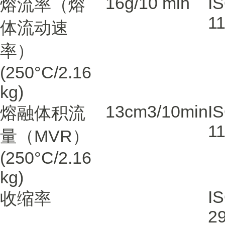
16
g/10 min
I
熔流率（熔
1
体流动速
率）
(250°C/2.16
kg)
13
cm3/10min
I
熔融体积流
1
量（MVR）
(250°C/2.16
kg)
I
收缩率
29