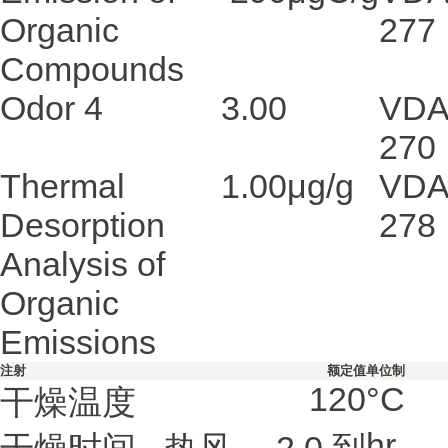
Organic
277
Compounds
Odor
4
3.00
VDA
270
Thermal
1.00
μg/g
VDA
Desorption
278
Analysis of
Organic
Emissions
注射
额定值
单位制
120
°C
干燥温度
hr