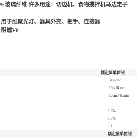
 添加30%玻璃纤维 许多用途：切边机、食物搅拌机马达定子
玻璃纤 用于维聚光灯、器具外壳、把手、连接器
 阻燃V0
额定值
单位制
1.31
g/cm3
16
g/10 min
13
cm3/10min
1.6
%
1.7
%
1.1
额定值
单位制