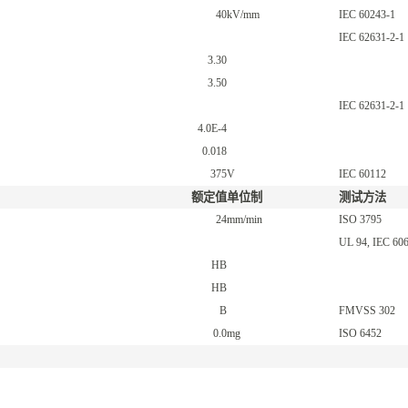
40
kV/mm
IEC 60243-1
IEC 62631-2-1
3.30
3.50
IEC 62631-2-1
4.0E-4
0.018
375
V
IEC 60112
额定值
单位制
测试方法
24
mm/min
ISO 3795
UL 94
,
IEC 606
HB
HB
B
FMVSS 302
0.0
mg
ISO 6452