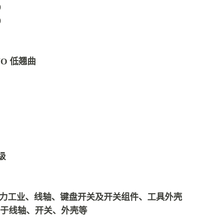
0
0
VO 低翘曲
级
 用于电力工业、线轴、键盘开关及开关组件、工具外壳
击 用于线轴、开关、外壳等