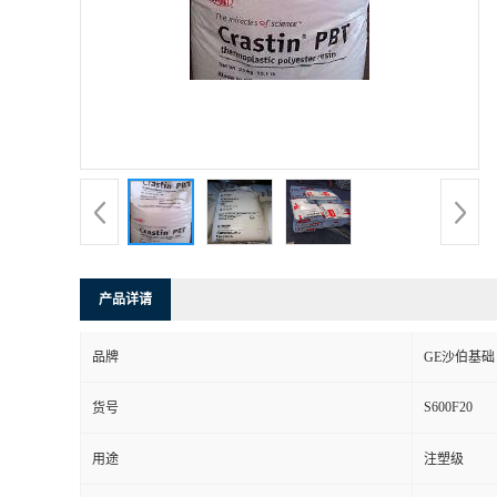
产品详请
品牌
GE沙伯基础
S600F20
货号
用途
注塑级