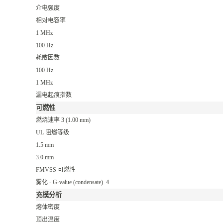
介电强度
相对电容率
1 MHz
100 Hz
耗散因数
100 Hz
1 MHz
漏电起痕指数
可燃性
燃烧速率
3
(1.00 mm)
UL 阻燃等级
1.5 mm
3.0 mm
FMVSS 可燃性
雾化 - G-value (condensate)
4
充模分析
熔体密度
顶出温度