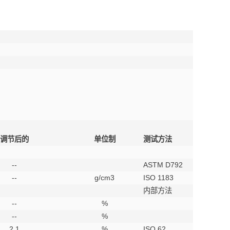
调节后的
单位制
测试方法
--
ASTM D792
--
g/cm3
ISO 1183
内部方法
--
%
--
%
2.1
%
ISO 62