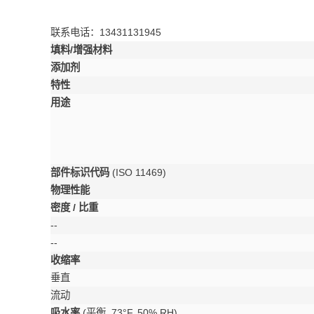
联系电话：13431131945
填料/增强材料
添加剂
特性
用途
部件标识代码
(
ISO 11469
)
物理性能
密度 / 比重
--
--
收缩率
垂直
流动
吸水率
(平衡, 73°F, 50% RH)