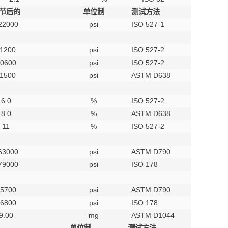
节后的
单位制
测试方法
22000
psi
ISO 527-1
1200
psi
ISO 527-2
0600
psi
ISO 527-2
1500
psi
ASTM D638
6.0
%
ISO 527-2
8.0
%
ASTM D638
11
%
ISO 527-2
63000
psi
ASTM D790
79000
psi
ISO 178
5700
psi
ASTM D790
6800
psi
ISO 178
9.00
mg
ASTM D1044