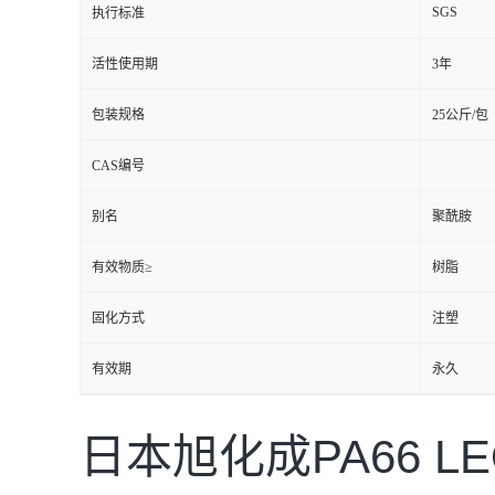
SGS
执行标准
活性使用期
3年
包装规格
25公斤/包
CAS编号
别名
聚酰胺
有效物质≥
树脂
固化方式
注塑
有效期
永久
日本旭化成PA66 LEO