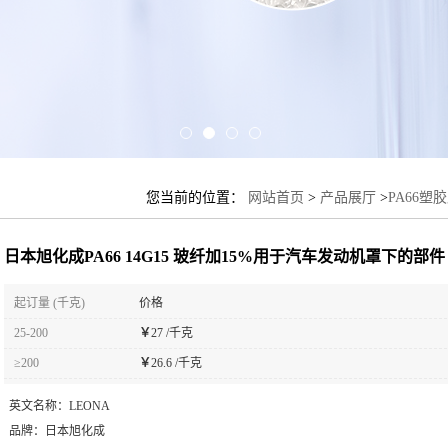
您当前的位置：
网站首页
>
产品展厅
>
PA66塑
下的部件
日本旭化成PA66 14G15 玻纤加15%用于汽车发动机罩下的部件
起订量 (千克)
价格
25-200
￥
27 /千克
≥200
￥
26.6 /千克
英文名称：
LEONA
品牌：
日本旭化成