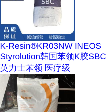
K-Resin®KR03NW INEOS
Styrolution韩国苯领K胶SBC
英力士苯领 医疗级