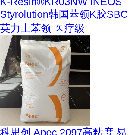
K-Resin®KR03NW INEOS
Styrolution韩国苯领K胶SBC
英力士苯领 医疗级
科思创 Apec 2097高粘度 易