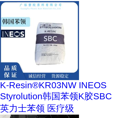
K-Resin®KR03NW INEOS
Styrolution韩国苯领K胶SBC
英力士苯领 医疗级