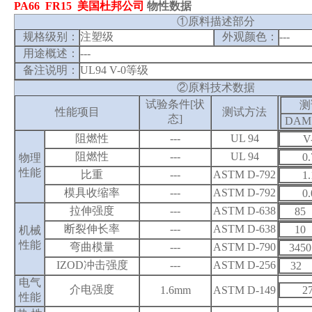
PA66 FR15
美国杜邦公司
物性数据
①
原料描述部分
规格级别：
注塑级
外观颜色：
---
用途概述：
---
备注说明：
UL94 V-0
等级
②
原料技术数据
试验条件[状
测
性能项目
测试方法
态]
DAM
阻燃性
---
UL 94
V
阻燃性
---
UL 94
0.
物理
性能
比重
---
ASTM D-792
1.
模具收缩率
---
ASTM D-792
0.
拉伸强度
---
ASTM D-638
85
断裂伸长率
---
ASTM D-638
10
机械
性能
弯曲模量
---
ASTM D-790
3450
IZOD
冲击强度
---
ASTM D-256
32
电气
介电强度
27
1.6mm
ASTM D-149
性能