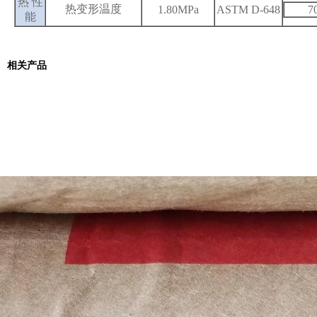
热 性
热变形温度
7
1.80MPa
ASTM D-648
能
相关产品