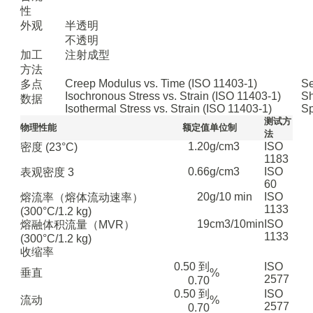
性
外观
半透明
不透明
加工
注射成型
方法
Creep Modulus vs. Time (ISO 11403-1)
Se
多点
Isochronous Stress vs. Strain (ISO 11403-1)
Sh
数据
Isothermal Stress vs. Strain (ISO 11403-1)
Sp
测试方
物理性能
额定值
单位制
法
1.20
g/cm3
ISO
密度
(23°C)
1183
0.66
g/cm3
ISO
表观密度
3
60
20
g/10 min
ISO
熔流率（熔体流动速率）
1133
(300°C/1.2 kg)
19
cm3/10min
ISO
熔融体积流量（MVR）
1133
(300°C/1.2 kg)
收缩率
0.50 到
ISO
垂直
%
2577
0.70
0.50 到
ISO
流动
%
2577
0.70