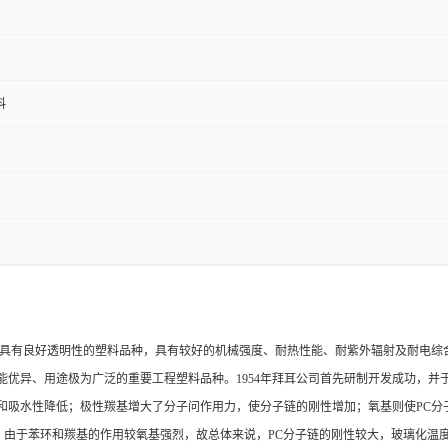
料
一具有良好透明性的塑料品种，具有较好的机械强度、耐热性能、耐紫外辐射及耐电综
优异、用途极为广泛的重要工程塑料品种。1954年拜耳公司首先研制开发成功，并于
和吸水性降低；极性羰基增大了分子问作用力，使分子链的刚性增加；氧基则使PC分
，由于苯环和羰基的作用较氧基强烈，故总体来说，PC分子链的刚性较大，玻璃化温