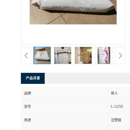
产品详请
品牌
帝人
L-1225Z
货号
用途
注塑级