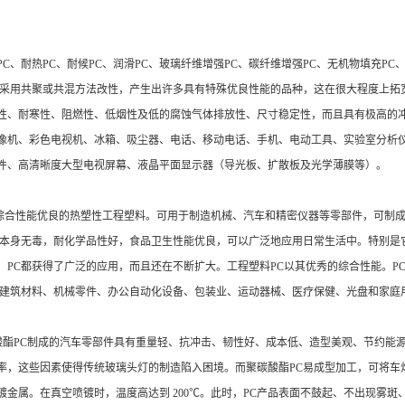
PC、耐热PC、耐候PC、润滑PC、玻璃纤维增强PC、碳纤维增强PC、无机物填充P
采用共聚或共混方法改性，产生出许多具有特殊优良性能的品种，这在很大程度上拓宽
性、耐寒性、阻燃性、低烟性及低的腐蚀气体排放性、尺寸稳定性，而且具有极高的
像机、彩色电视机、冰箱、吸尘器、电话、移动电话、手机、电动工具、实验室分析仪
件、高清晰度大型电视屏幕、液晶平面显示器（导光板、扩散板及光学薄膜等）。
种综合性能优良的热塑性工程塑料。可用于制造机械、汽车和精密仪器等零部件，可制
C本身无毒，耐化学品性好，食品卫生性能优良，可以广泛地应用日常生活中。特别是
PC都获得了广泛的应用，而且还在不断扩大。工程塑料PC以其优秀的综合性能。P
、建筑材料、机械零件、办公自动化设备、包装业、运动器械、医疗保健、光盘和家庭
酸酯PC制成的汽车零部件具有重量轻、抗冲击、韧性好、成本低、造型美观、节约能
率，这些因素使得传统玻璃头灯的制造陷入困境。而聚碳酸酯PC易成型加工，可将车
属。在真空喷镀时，温度高达到 200℃。此时，PC产品表面不鼓起、不出现雾斑、