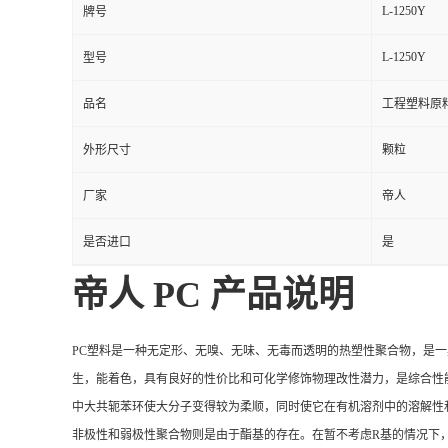
L-1250Y
牌号
L-1250Y
型号
品名
工程塑料原
外形尺寸
颗粒
厂家
帝人
是否进口
是
帝人
PC 产品说明
PC塑料是一种无定形、无嗅、无味、无毒而透明的热塑性聚合物，是
生，能着色，具有良好的性价比和可化学修饰物理改性潜力，是综合性能
中大共轭苯环使大分子变得较为柔顺，同时使它在有机溶剂中的溶解性
非极性和弱极性聚合物则是由于酯基的存在。在暂不考虑R基的情况下