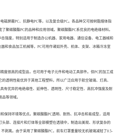
C、电磁屏蔽PC、抗静电PC等，以及复合级PC。各品种又可按树脂熔体指
了聚碳酸酯PC的品种和应用领域。聚碳酸酯PC系优良的电绝缘材料。
冲击强度，特别适用于制造办公机器、家用电器、通信设备、电工器械和
器和食品加工机械等，PC可用作诸如外壳、机体、支架、冰箱冷冻室
成精度很高的成型品，也可用于电子元件和电动工具部件。但PC的加工成
它的透明性能优异于其他工程塑料，所以广泛应用于航空玻璃、灯具、
C具有优异的电绝缘性、延伸性、透明性、尺寸稳定性、高抗冲强度及耐
用品等领域。
源和保持环境等优点。聚碳酸酯PC透明、耐热、抗冲击和易成型，适用
灯头部、连接片和灯体等全部模塑在透镜中，制造出美观、形状复杂的
不剥离。由于采用了聚碳酸酯PC，前车灯罩重量较无机玻璃减轻了0.5-