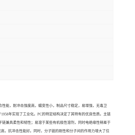
合性能，耐冲击强度高，蠕变性小，制品尺寸稳定，易增强，无毒卫
1958年实现了工业化。PC的特定结构决定了其特有的优良性质。主链
子链兼具柔性和韧性；易溶于某些有机极性溶剂，同时电绝缘性稍差于
度高，抗冲击性能好。同时，分子链的刚性和分子间的作用力增大了位