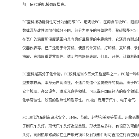
阻，使PC的机械强度增高。
PC塑料按功能特性可分为通用级PC、透明级PC、医药食品级PC、阻燃
数或混配改性添加剂成分不同，细分为更多的具体牌号。聚碳酸酯PC可
在宽广的温度和温度范围内具有良好且稳定的电绝缘性。它还具有耐热
仪器仪表等，已广泛用于计算机、便携式计算机、打印机、复印机、录
抽屉、高精度重要零部件、透明的电器仪表屏、灯具、开关、计算机配
PC塑料是高分子化合物，PC胶料是当今五大工程塑料之一，PC是一
型要求较高，本身无自润滑性，不适合制造带金属嵌件的制品。由于P
安全玻璃、办公设备、激光光盘等领域。可以说在国民经济的各个领域，
化学腐蚀性，较高的耐热性和耐寒性。PC被广泛用于汽车、电子电气
PC-现代汽车制造追求安全、环保、节能、轻型和美观等要求。用聚碳
于制汽车头灯。现代汽车头灯造型美观、形状复杂多样、有很高的弯曲
头灯。高耐热聚碳酸酯在生产聚光镜和反射镜部件时可直接进行真空喷镀金