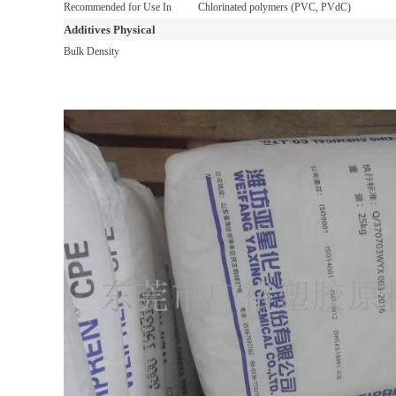
Recommended for Use In
Chlorinated polymers (PVC, PVdC)
Additives Physical
Bulk Density