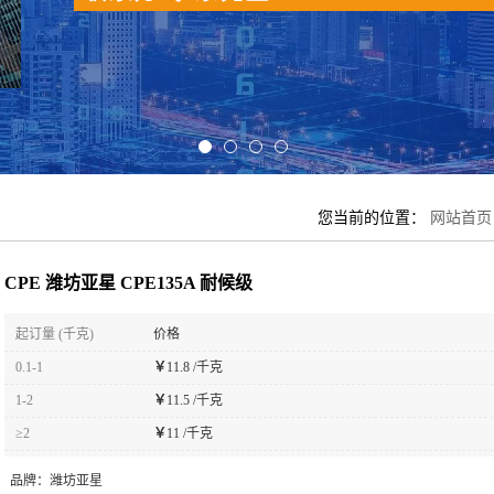
您当前的位置：
网站首页
CPE 潍坊亚星 CPE135A 耐候级
起订量 (千克)
价格
0.1-1
￥
11.8 /千克
1-2
￥
11.5 /千克
≥2
￥
11 /千克
品牌：
潍坊亚星