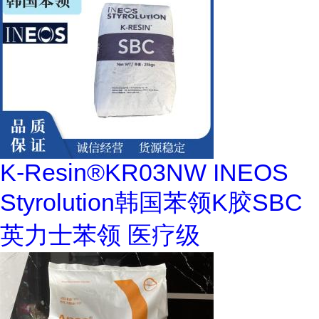
K-Resin®KR03NW INEOS
Styrolution韩国苯领K胶SBC
英力士苯领 医疗级