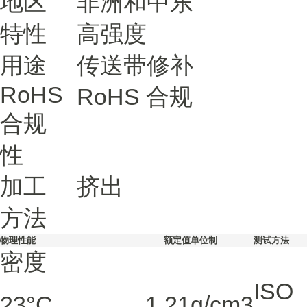
地区
非洲和中东
特性
高强度
用途
传送带修补
RoHS
RoHS 合规
合规
性
加工
挤出
方法
物理性能
额定值
单位制
测试方法
密度
ISO
23°C
1.21
g/cm3