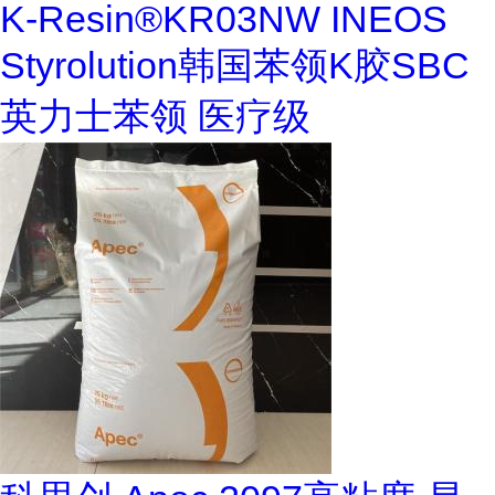
K-Resin®KR03NW INEOS
Styrolution韩国苯领K胶SBC
英力士苯领 医疗级