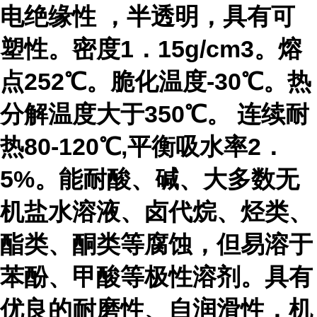
电绝缘性 ，半透明，具有可
塑性。密度
1
．
15g/cm3
。熔
点
252
℃。脆化温度
-30
℃。热
分解温度大于
350
℃。 连续耐
热
80-120
℃,平衡吸水率
2
．
5%
。能耐酸、碱、大多数无
机盐水溶液、卤代烷、烃类、
酯类、酮类等腐蚀，但易溶于
苯酚、甲酸等极性溶剂。具有
优良的耐磨性、自润滑性，机