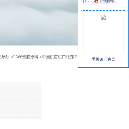
Q Q：
品展厅
>
PA66塑胶原料
>
中国供应进口杜邦 PA66 408L原材料
手机访问官网