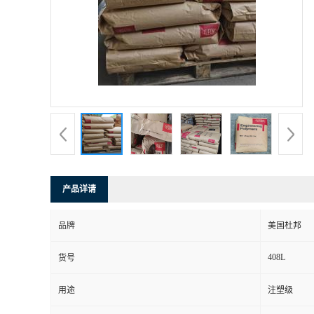
产品详请
品牌
美国杜邦
408L
货号
用途
注塑级