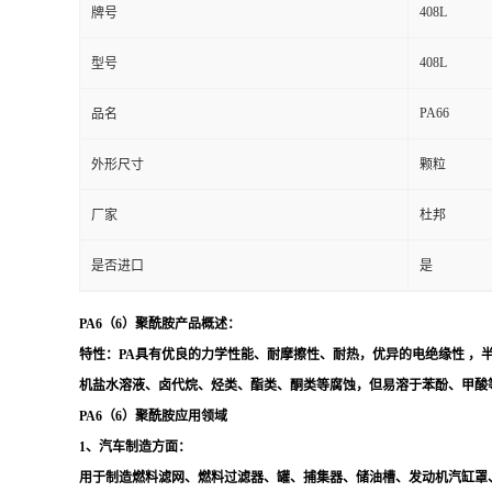
408L
牌号
408L
型号
PA66
品名
外形尺寸
颗粒
厂家
杜邦
是否进口
是
PA6（6）聚酰胺产品概述：
特性：
PA
具有优良的力学性能、耐摩擦性、耐热，优异的电绝缘性 ，
机盐水溶液、卤代烷、烃类、酯类、酮类等腐蚀，但易溶于苯酚、甲酸
PA6（
6
）聚酰胺应用领域
1、汽车制造方面：
用于制造燃料滤网、燃料过滤器、罐、捕集器、储油槽、发动机汽缸罩