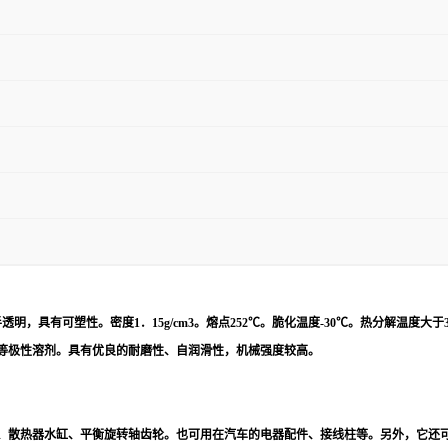
半透明，具有可塑性。密度
1
．
15g/cm3
。熔点
252
℃。脆化温度
-30
℃。热分解温度大于
等极性溶剂。具有优良的耐磨性、自润滑性，机械强度较高。
、散热器水缸、平衡旋转轴齿轮。也可用在汽车的电器配件、接线柱等。另外，它还