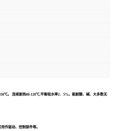
350
℃。 连续耐热
80-120
℃,平衡吸水率
2
．
5%
。能耐酸、碱、大多数无
可用作驱动、控制部件等。