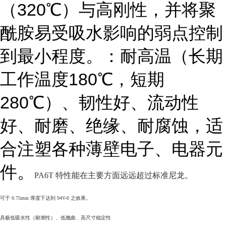
（320℃）与高刚性，并将聚
酰胺易受吸水影响的弱点控制
到最小程度。：耐高温（长期
工作温度180℃，短期
280℃）、韧性好、流动性
好、耐磨、绝缘、耐腐蚀，适
合注塑各种薄壁电子、电器元
件。
PA6T
特性能在主要方面远远超过标准尼龙。
可于 0.75mm
厚度下达到
94V-0
之效果。
具极低吸水性（耐潮性）、低翘曲﹑高尺寸稳定性