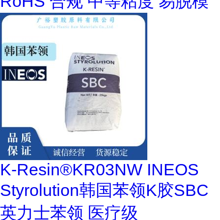
RoHS 合规 中等粘度 易脱模
K-Resin®KR03NW INEOS
Styrolution韩国苯领K胶SBC
英力士苯领 医疗级