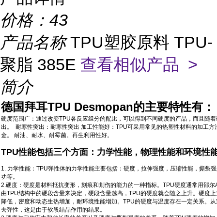
价格：
43
产品名称
TPU塑胶原料 TPU-
聚脂 385E
查看相似产品 >
简介
德国拜耳TPU Desmopan的主要特性有：
硬度范围广：通过改变TPU各反应组分的配比，可以得到不同硬度的产品，而且随着
出。 耐寒性突出：耐寒性突出 加工性能好：TPU可采用常见的热塑性材料的加工
金。 耐油、耐水、耐霉菌。再生利用性好。
TPU性能包括三个方面：力学性能，物理性能和环境性
1. 力学性能：TPU弹性体的力学性能主要包括：硬度，拉伸强度，压缩性能，撕裂
功等。
2.硬度：硬度是材料抵抗变形，刻痕和划伤的能力的一种指标。TPU硬度通常用邵尔A（S
由TPU结构中的硬段含量来决定，硬段含量越高，TPU的硬度就会随之上升。硬度
降低，密度和动态生热增加，耐环境性能增加。TPU的硬度与温度存在一定关系。从室
去弹性，这是由于软段结晶作用的结果。