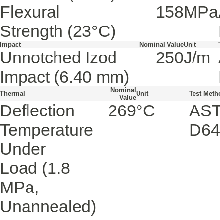
Flexural
158
MPa
Strength
(23°C)
Impact
Nominal Value
Unit
Unnotched Izod
250
J/m
Impact
(6.40 mm)
Nominal
Thermal
Unit
Test Meth
Value
Deflection
269
°C
AS
Temperature
D64
Under
Load
(1.8
MPa,
Unannealed)