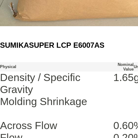
SUMIKASUPER LCP E6007AS
Nominal
Physical
Un
Value
Density / Specific
1.65
Gravity
Molding Shrinkage
Across Flow
0.60
Flow
0.20