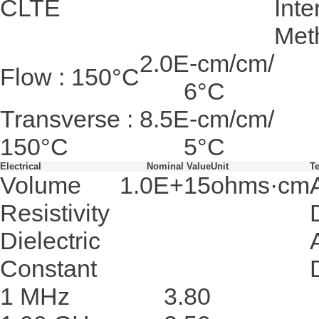
CLTE
Inte
Met
2.0E-
cm/cm/
Flow : 150°C
6
°C
Transverse :
8.5E-
cm/cm/
150°C
5
°C
Electrical
Nominal Value
Unit
T
Volume
1.0E+15
ohms·cm
Resistivity
Dielectric
Constant
1 MHz
3.80