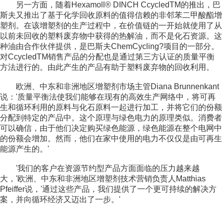
另一方面，随着Hexamoll® DINCH CcycledTM的推出，巴
斯夫又推出了基于化学回收原料的值得信赖的非邻苯二甲酸酯增
塑剂。在该增塑剂的生产过程中，在价值链的一开始就使用了从
以前未回收的塑料废弃物中获得的热解油，而不是化石资源。这
种油由合作伙伴提供，是巴斯夫ChemCycling?项目的一部分。
对CcycledTM销售产品的分配也是通过第三方认证的质量平衡
方法进行的。由此产生的产品有助于塑料废弃物的回收利用。
欧洲、中东和非洲地区增塑剂市场主管Diana Brunnenkant
说：'质量平衡法使我们能够在现有的高效生产网络中，将可再
生和循环利用的原料与化石原料一起进行加工，并将它们的份额
分配到特定的产品中。这个原理与绿色电力的原理类似。消费者
可以确信，由于他们决定购买绿色能源，绿色能源在整个电网中
的份额会增加。然而，他们在家中使用的电力不仅仅是由可再生
能源产生的。'
'我们的客户在资源节约型产品方面面临的压力越来越
大，'欧洲、中东和非洲地区增塑剂技术营销负责人Matthias
Pfeiffer说，'通过这些产品，我们提供了一个更可持续的解决方
案，并向循环经济又迈出了一步。'