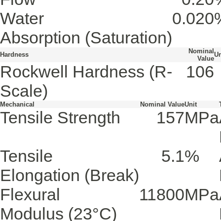
Water
0.020
Absorption
(Saturation)
Nominal
Hardness
Un
Value
Rockwell Hardness
(R-
106
Scale)
Mechanical
Nominal Value
Unit
Tensile Strength
157
MPa
Tensile
5.1
%
Elongation
(Break)
Flexural
11800
MPa
Modulus
(23°C)