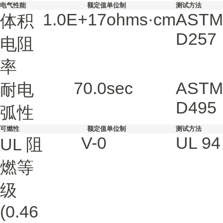
电气性能
额定值
单位制
测试方法
1.0E+17
ohms·cm
ASTM
体积
D257
电阻
率
70.0
sec
ASTM
耐电
D495
弧性
可燃性
额定值
单位制
测试方法
V-0
UL 94
UL 阻
燃等
级
(0.46