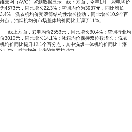
维云网（AVC）监测数据显示，线下方面，今年1月，彩电均价
为4573元，同比增长22.3%；空调均价为3937元，同比增长
3.4%；洗衣机均价受滚筒结构性增长拉动，同比增长10.9个百
分点；油烟机均价市场整体均价同比上调了11%。
线上方面，彩电均价2553元，同比增长30.4%；空调行业均
价3010元，同比增长14.1%；冰箱均价保持双位数增长；洗衣
机均价同比提升12.1个百分点，其中洗烘一体机均价同比上涨
21.2%，成为均价上涨的主要拉动力。
内销均价上涨的同时，外销均价也看涨。奥维云网白色家电
事业部研究总监裴东敏告诉记者，由于大部分外贸企业都是前期
订单，因此从目前的数据来看，出口家电涨价的并不多。“然而
根据我们近期调研发现，外贸企业普遍都计划对接下来的订单上
调价格，因此我们对外销订单看涨。”裴东敏表示，长期来看，
整个出口价格走势是整体上行，并且目前即将进入全面性涨价的
阶段。
...