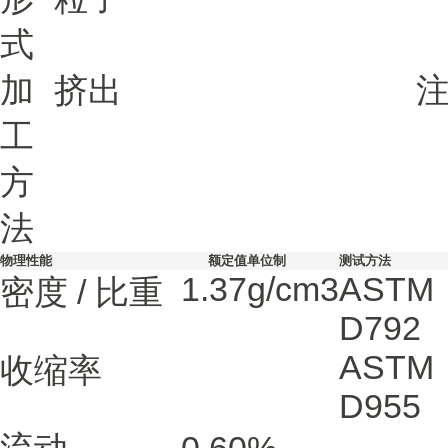
式
加
挤出
工
方
法
物理性能
额定值
单位制
测试方法
1.37
g/cm3
ASTM
密度 / 比重
D792
ASTM
收缩率
D955