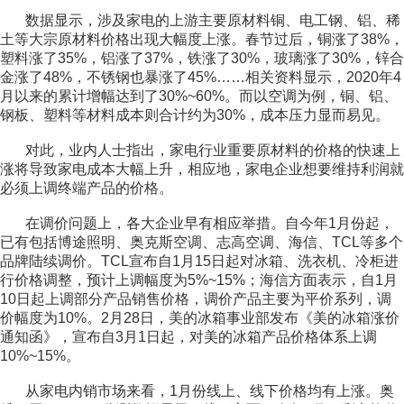
数据显示，涉及家电的上游主要原材料铜、电工钢、铝、稀
土等大宗原材料价格出现大幅度上涨。春节过后，铜涨了38%，
塑料涨了35%，铝涨了37%，铁涨了30%，玻璃涨了30%，锌合
金涨了48%，不锈钢也暴涨了45%……相关资料显示，2020年4
月以来的累计增幅达到了30%~60%。而以空调为例，铜、铝、
钢板、塑料等材料成本则合计约为30%，成本压力显而易见。
对此，业内人士指出，家电行业重要原材料的价格的快速上
涨将导致家电成本大幅上升，相应地，家电企业想要维持利润就
必须上调终端产品的价格。
在调价问题上，各大企业早有相应举措。自今年1月份起，
已有包括博途照明、奥克斯空调、志高空调、海信、TCL等多个
品牌陆续调价。TCL宣布自1月15日起对冰箱、洗衣机、冷柜进
行价格调整，预计上调幅度为5%~15%；海信方面表示，自1月
10日起上调部分产品销售价格，调价产品主要为平价系列，调
价幅度为10%。2月28日，美的冰箱事业部发布《美的冰箱涨价
通知函》，宣布自3月1日起，对美的冰箱产品价格体系上调
10%~15%。
从家电内销市场来看，1月份线上、线下价格均有上涨。奥