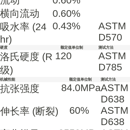
流动
0.60
%
横向流动
0.60
%
0.43
%
ASTM
吸水率
(24
D570
hr)
硬度
额定值
单位制
测试方法
120
ASTM
洛氏硬度
(R
D785
级)
机械性能
额定值
单位制
测试方法
84.0
MPa
ASTM
抗张强度
D638
60
%
ASTM
伸长率
(断裂)
D638