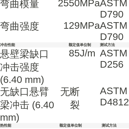
2550
MPa
ASTM
弯曲模量
D790
129
MPa
ASTM
弯曲强度
D790
冲击性能
额定值
单位制
测试方法
85
J/m
ASTM
悬壁梁缺口
D256
冲击强度
(6.40 mm)
ASTM
无缺口悬臂
无断
D4812
梁冲击
(6.40
裂
mm)
热性能
额定值
单位制
测试方法