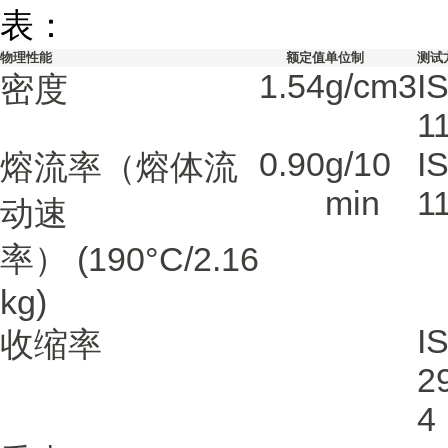
表：
物理性能
额定值
单位制
测试
1.54
g/cm3
I
密度
1
0.90
g/10
I
熔流率（熔体流
min
1
动速
率）
(190°C/2.16
kg)
I
收缩率
2
4