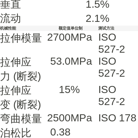
垂直
1.5
%
流动
2.1
%
机械性能
额定值
单位制
测试方法
2700
MPa
ISO
拉伸模量
527-2
53.0
MPa
ISO
拉伸应
527-2
力
(断裂)
15
%
ISO
拉伸应
527-2
变
(断裂)
2500
MPa
ISO 178
弯曲模量
0.38
泊松比