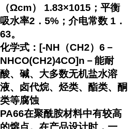
（Ωcm） 1.83×1015；平衡
吸水率2．5%；介电常数 1．
63。
化学式：[-NH（CH2）6－
NHCO(CH2)4CO]n－能耐
酸、碱、大多数无机盐水溶
液、卤代烷、烃类、酯类、酮
类等腐蚀
PA66在聚酰胺材料中有较高
的熔点。在产品设计时，一