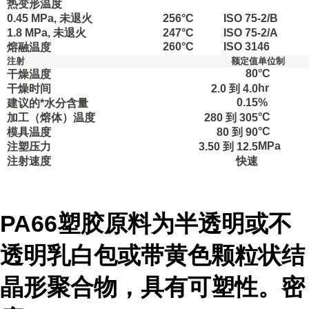
热变形温度
0.45 MPa, 未退火
256
°C
ISO 75-2/B
1.8 MPa, 未退火
247
°C
ISO 75-2/A
260
°C
ISO 3146
熔融温度
注射
额定值
单位制
80
°C
干燥温度
hr
干燥时间
2.0 到 4.0
0.15
%
建议的*水分含量
°C
加工（熔体）温度
280 到 305
°C
模具温度
80 到 90
MPa
注塑压力
3.50 到 12.5
注射速度
快速
PA66塑胶原料为半透明或不
透明乳白包或带黄色颗粒状结
晶形聚合物，具有可塑性。密