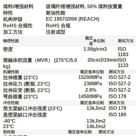
填料/增强材料
玻璃纤维增强材料, 50% 填料按重量
特性
耐油性能
EC 1907/2006 (REACH)
机构评级
RoHS 合规性
RoHS 合规
加工方法
注射成型
额定
物理性能
单位制
测试方法
值
1.58
g/cm3
ISO
密度
1183
20
cm3/10min
ISO
熔融体积流量（MVR）
(275°C/5.0
1133
kg)
机械性能
额定值
单位制
测试方法
15200
MPa
ISO 527-2
拉伸模量
(23°C)
236
MPa
ISO 527-2
拉伸应力
(断裂, 23°C)
2.9
%
ISO 527-2
拉伸应变
(断裂, 23°C)
14500
MPa
ISO 178
弯曲模量
(23°C)
冲击性能
额定值
单位制
测试方法
13
kJ/m2
ISO 179
简支梁缺口冲击强度
(23°C)
ISO 180
悬壁梁缺口冲击强度
-40°C
13
kJ/m2
23°C
14
kJ/m2
热性能
额定值
单位制
测试方法