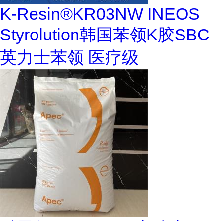
K-Resin®KR03NW INEOS
Styrolution韩国苯领K胶SBC
英力士苯领 医疗级