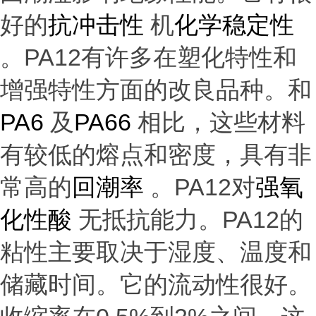
好的
抗冲击性
机
化学稳定性
。
PA12有许多在塑化特性和
增强特性方面的改良品种。和
PA6
及
PA66
相比，这些材料
有较低的
熔点和密度，具有非
常高的
回潮率
。
PA12对
强氧
化性酸
无抵抗能力。
PA12的
粘性主要取决于湿度、温度和
储藏时间。它的流动性很好。