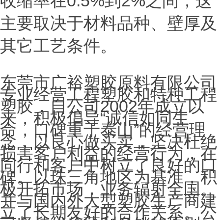
收缩率在0.5%到2%之间，这
主要取决于材料品种、壁厚及
其它工艺条件。
东莞市广裕塑胶原料有限公司
专业经营工程塑胶和特种工程
塑胶，自公司2002年成立以
来，积极倡导“诚信如同生
命，口碑重于泰山”的经营理
念，以良心做买卖，坚决杜绝
损害客户利益的经营行为，在
同行和客户中树立了良好的口
碑。以珠三角地区为基准，积
极开拓市场，业务辐射全国。
并与国内外大型塑胶生产商建
立了长期友好的合作关系。公