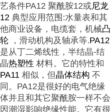
艺条件PA12 聚酰胺12或
尼龙
12
典型应用范围
:水量表和其
他商业设备，电缆套，机械
凸
轮
，滑动机构及轴承等
.
PA12
是从丁二烯线性，半结晶
-结
晶
热塑性
材料。它的特性和
PA11
相似，但
晶体结构
不
同。
PA12是很好的电气绝缘
体并且和其它聚酰胺一
样不会
因潮湿影响绝缘性能。它有很