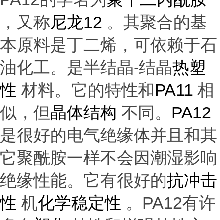
，又称
尼龙
12
。其聚合的基
本原料是丁二烯，可依赖于石
油化工。是半结晶
-结晶
热塑
性
材料。它的特性和
PA11
相
似，但
晶体结构
不同。
PA12
是很好的电气绝缘体并且和其
它聚酰胺一样不会因潮湿影响
绝缘性能。它有很好的
抗冲击
性
机
化学稳定性
。
PA12有许